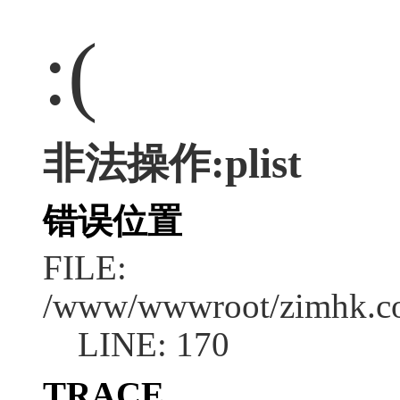
:(
非法操作:plist
错误位置
FILE:
/www/wwwroot/zimhk.com
LINE: 170
TRACE