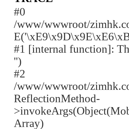
#0
/www/wwwroot/zimhk.com
E('\xE9\x9D\x9E\xE6\xB
#1 [internal function]: Th
'')
#2
/www/wwwroot/zimhk.com
ReflectionMethod-
>invokeArgs(Object(Mobi
Array)