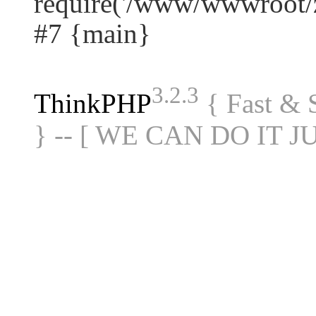
require('/www/wwwroot/zi
#7 {main}
3.2.3
ThinkPHP
{ Fast &
} -- [ WE CAN DO IT J