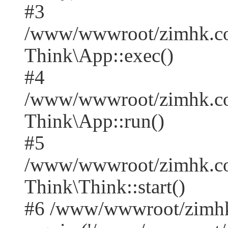
#3
/www/wwwroot/zimhk.com
Think\App::exec()
#4
/www/wwwroot/zimhk.com
Think\App::run()
#5
/www/wwwroot/zimhk.co
Think\Think::start()
#6 /www/wwwroot/zimhk